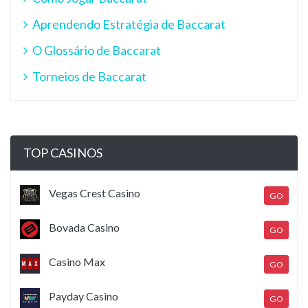
Aprendendo Estratégia de Baccarat
O Glossário de Baccarat
Torneios de Baccarat
TOP CASINOS
Vegas Crest Casino
GO
Bovada Casino
GO
Casino Max
GO
Payday Casino
GO