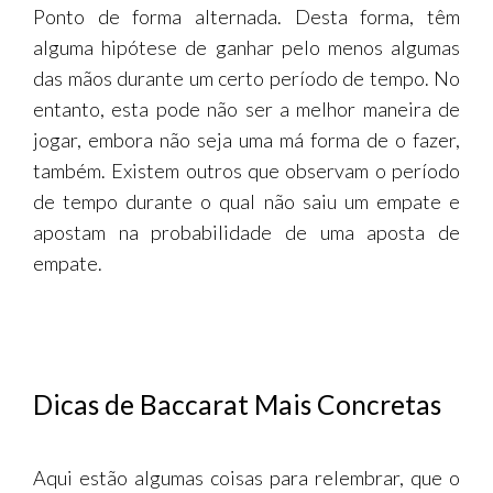
Ponto de forma alternada. Desta forma, têm
alguma hipótese de ganhar pelo menos algumas
das mãos durante um certo período de tempo. No
entanto, esta pode não ser a melhor maneira de
jogar, embora não seja uma má forma de o fazer,
também. Existem outros que observam o período
de tempo durante o qual não saiu um empate e
apostam na probabilidade de uma aposta de
empate.
Dicas de Baccarat Mais Concretas
Aqui estão algumas coisas para relembrar, que o