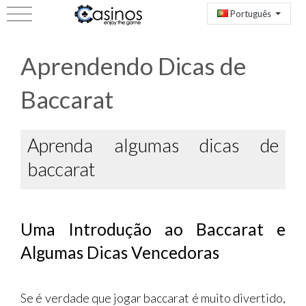
Português
Aprendendo Dicas de
Baccarat
Aprenda algumas dicas de
baccarat
Uma Introdução ao Baccarat e
Algumas Dicas Vencedoras
Se é verdade que jogar baccarat é muito divertido,