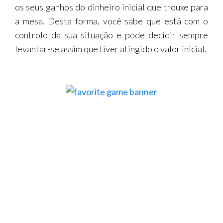
os seus ganhos do dinheiro inicial que trouxe para
a mesa. Desta forma, você sabe que está com o
controlo da sua situação e pode decidir sempre
levantar-se assim que tiver atingido o valor inicial.