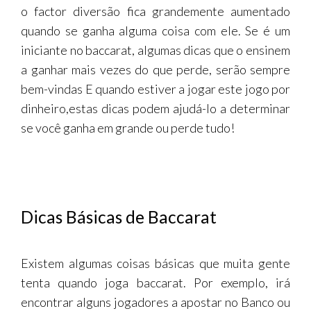
o factor diversão fica grandemente aumentado
quando se ganha alguma coisa com ele. Se é um
iniciante no baccarat, algumas dicas que o ensinem
a ganhar mais vezes do que perde, serão sempre
bem-vindas E quando estiver a jogar este jogo por
dinheiro,estas dicas podem ajudá-lo a determinar
se você ganha em grande ou perde tudo!
Dicas Básicas de Baccarat
Existem algumas coisas básicas que muita gente
tenta quando joga baccarat. Por exemplo, irá
encontrar alguns jogadores a apostar no Banco ou