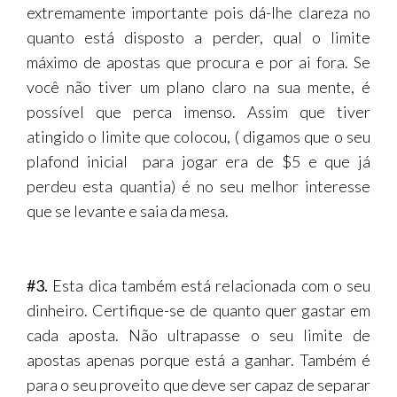
extremamente importante pois dá-lhe clareza no
quanto está disposto a perder, qual o limite
máximo de apostas que procura e por ai fora. Se
você não tiver um plano claro na sua mente, é
possível que perca imenso. Assim que tiver
atingido o limite que colocou, ( digamos que o seu
plafond inicial para jogar era de $5 e que já
perdeu esta quantia) é no seu melhor interesse
que se levante e saia da mesa.
#3.
Esta dica também está relacionada com o seu
dinheiro. Certifique-se de quanto quer gastar em
cada aposta. Não ultrapasse o seu limite de
apostas apenas porque está a ganhar. Também é
para o seu proveito que deve ser capaz de separar