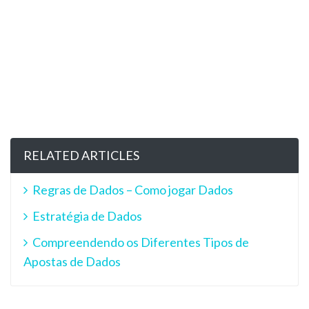
RELATED ARTICLES
Regras de Dados – Como jogar Dados
Estratégia de Dados
Compreendendo os Diferentes Tipos de
Apostas de Dados