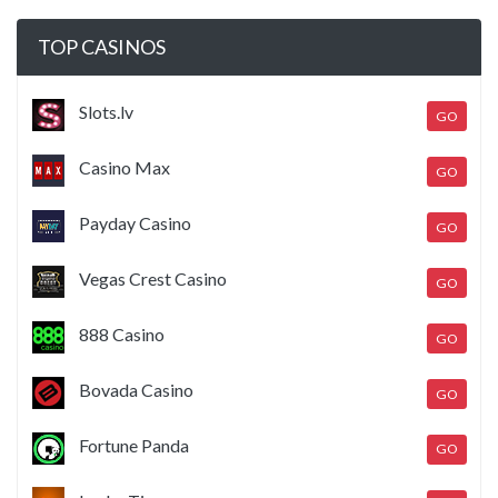
TOP CASINOS
Slots.lv
GO
Casino Max
GO
Payday Casino
GO
Vegas Crest Casino
GO
888 Casino
GO
Bovada Casino
GO
Fortune Panda
GO