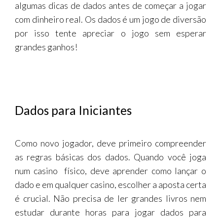
algumas dicas de dados antes de começar a jogar
com dinheiro real. Os dados é um jogo de diversão
por isso tente apreciar o jogo sem esperar
grandes ganhos!
Dados para Iniciantes
Como novo jogador, deve primeiro compreender
as regras básicas dos dados. Quando você joga
num casino físico, deve aprender como lançar o
dado e em qualquer casino, escolher a aposta certa
é crucial. Não precisa de ler grandes livros nem
estudar durante horas para jogar dados para