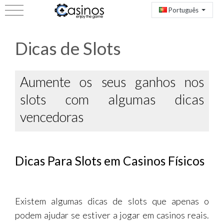
Português
Dicas de Slots
Aumente os seus ganhos nos
slots com algumas dicas
vencedoras
Dicas Para Slots em Casinos Físicos
Existem algumas dicas de slots que apenas o
podem ajudar se estiver a jogar em casinos reais.