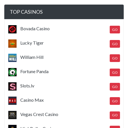
TOP CASINOS
Bovada Casino
GO
Lucky Tiger
GO
William Hill
GO
Fortune Panda
GO
Slots.lv
GO
Casino Max
GO
Vegas Crest Casino
GO