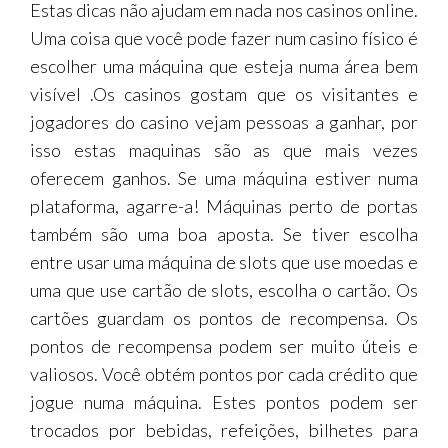
Estas dicas não ajudam em nada nos casinos online.
Uma coisa que você pode fazer num casino físico é
escolher uma máquina que esteja numa área bem
visível .Os casinos gostam que os visitantes e
jogadores do casino vejam pessoas a ganhar, por
isso estas maquinas são as que mais vezes
oferecem ganhos. Se uma máquina estiver numa
plataforma, agarre-a! Máquinas perto de portas
também são uma boa aposta. Se tiver escolha
entre usar uma máquina de slots que use moedas e
uma que use cartão de slots, escolha o cartão. Os
cartões guardam os pontos de recompensa. Os
pontos de recompensa podem ser muito úteis e
valiosos. Você obtém pontos por cada crédito que
jogue numa máquina. Estes pontos podem ser
trocados por bebidas, refeições, bilhetes para