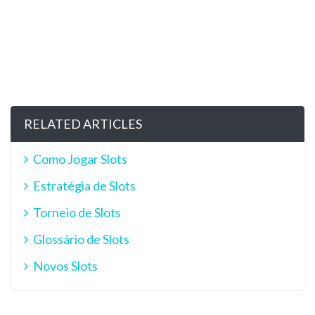
RELATED ARTICLES
Como Jogar Slots
Estratégia de Slots
Torneio de Slots
Glossário de Slots
Novos Slots