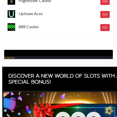
HighRoller Casino
GO
Uptown Aces
GO
888 Casino
GO