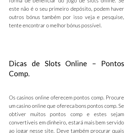
forma de beneficiar do jogo de slots online. Se
este não é o seu primeiro depósito, podem haver
outros bónus também por isso veja e pesquise,
tente encontrar o melhor bónus possível.
Dicas de Slots Online – Pontos
Comp.
Os casinos online oferecem pontos comp. Procure
um casino online que ofereca bons pontos comp. Se
obtiver muitos pontos comp e estes sejam
convertíveis em dinheiro, estará mais bem servido
ao jogar nesse site. Deve também procurar quais