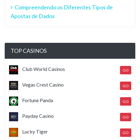
Compreendendo os Diferentes Tipos de
Apostas de Dados
TOP CASINOS
Club World Casinos
GO
Vegas Crest Casino
GO
Fortune Panda
GO
Payday Casino
GO
Lucky Tiger
GO