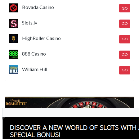
Bovada Casino
GO
Slots.lv
GO
HighRoller Casino
GO
888 Casino
GO
William Hill
GO