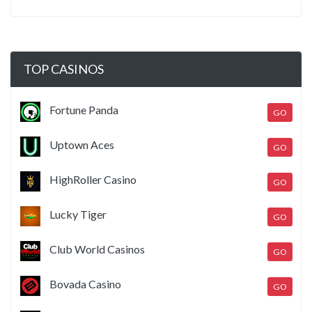
TOP CASINOS
Fortune Panda
GO
Uptown Aces
GO
HighRoller Casino
GO
Lucky Tiger
GO
Club World Casinos
GO
Bovada Casino
GO