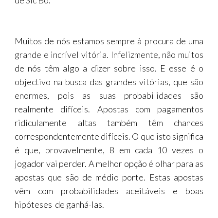
Muitos de nós estamos sempre à procura de uma
grande e incrível vitória. Infelizmente, não muitos
de nós têm algo a dizer sobre isso. E esse é o
objectivo na busca das grandes vitórias, que são
enormes, pois as suas probabilidades são
realmente difíceis. Apostas com pagamentos
ridiculamente altas também têm chances
correspondentemente difíceis. O que isto significa
é que, provavelmente, 8 em cada 10 vezes o
jogador vai perder. A melhor opção é olhar para as
apostas que são de médio porte. Estas apostas
vêm com probabilidades aceitáveis e boas
hipóteses de ganhá-las.