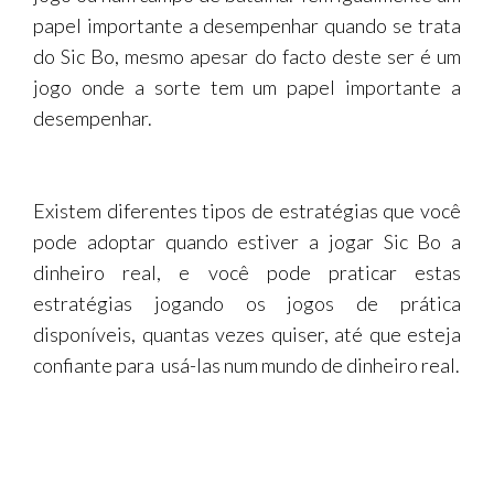
papel importante a desempenhar quando se trata
do Sic Bo, mesmo apesar do facto deste ser é um
jogo onde a sorte tem um papel importante a
desempenhar.
Existem diferentes tipos de estratégias que você
pode adoptar quando estiver a jogar Sic Bo a
dinheiro real, e você pode praticar estas
estratégias jogando os jogos de prática
disponíveis, quantas vezes quiser, até que esteja
confiante para usá-las num mundo de dinheiro real.