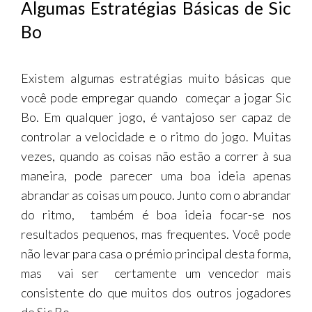
Algumas Estratégias Básicas de Sic
Bo
Existem algumas estratégias muito básicas que
você pode empregar quando começar a jogar Sic
Bo. Em qualquer jogo, é vantajoso ser capaz de
controlar a velocidade e o ritmo do jogo. Muitas
vezes, quando as coisas não estão a correr à sua
maneira, pode parecer uma boa ideia apenas
abrandar as coisas um pouco. Junto com o abrandar
do ritmo, também é boa ideia focar-se nos
resultados pequenos, mas frequentes. Você pode
não levar para casa o prémio principal desta forma,
mas vai ser certamente um vencedor mais
consistente do que muitos dos outros jogadores
de Sic Bo.